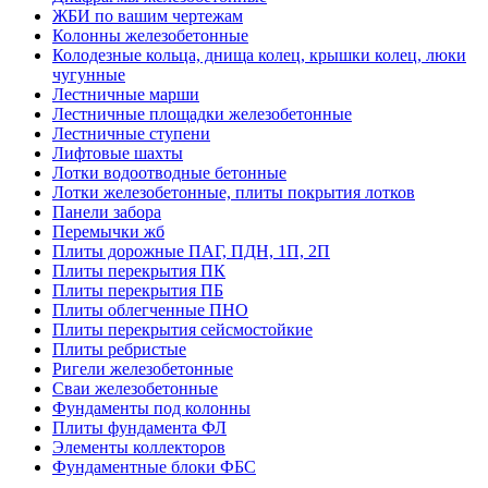
ЖБИ по вашим чертежам
Колонны железобетонные
Колодезные кольца, днища колец, крышки колец, люки
чугунные
Лестничные марши
Лестничные площадки железобетонные
Лестничные ступени
Лифтовые шахты
Лотки водоотводные бетонные
Лотки железобетонные, плиты покрытия лотков
Панели забора
Перемычки жб
Плиты дорожные ПАГ, ПДН, 1П, 2П
Плиты перекрытия ПК
Плиты перекрытия ПБ
Плиты облегченные ПНО
Плиты перекрытия сейсмостойкие
Плиты ребристые
Ригели железобетонные
Сваи железобетонные
Фундаменты под колонны
Плиты фундамента ФЛ
Элементы коллекторов
Фундаментные блоки ФБС