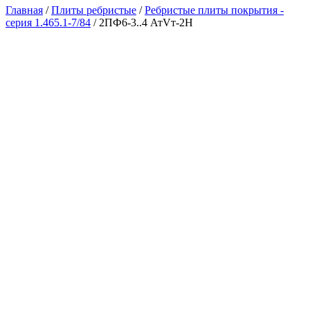
Главная
/
Плиты ребристые
/
Ребристые плиты покрытия -
серия 1.465.1-7/84
/ 2ПФ6-3..4 АтVт-2Н