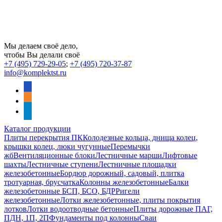
Мы делаем своё дело,
чтобы Вы делали своё
+7 (495) 729-29-05
;
+7 (495) 720-37-87
info@komplektst.ru
vkontakte
odnoklassniki
telegram
Каталог продукции
Плиты перекрытия ПК
Колодезные кольца, днища колец,
крышки колец, люки чугунные
Перемычки
жб
Вентиляционные блоки
Лестничные марши
Лифтовые
шахты
Лестничные ступени
Лестничные площадки
железобетонные
Бордюр дорожный, садовый, плитка
тротуарная, брусчатка
Колонны железобетонные
Балки
железобетонные БСП, БСО, БДР
Ригели
железобетонные
Лотки железобетонные, плиты покрытия
лотков
Лотки водоотводные бетонные
Плиты дорожные ПАГ,
ПДН, 1П, 2П
Фундаменты под колонны
Сваи