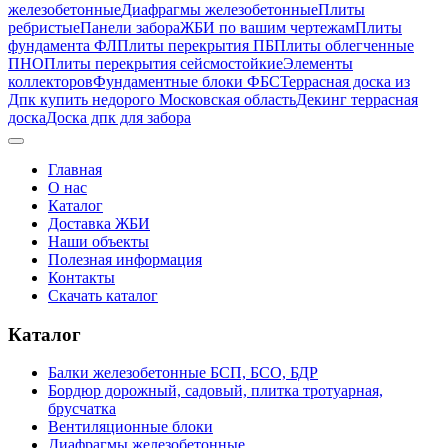
железобетонные
Диафрагмы железобетонные
Плиты
ребристые
Панели забора
ЖБИ по вашим чертежам
Плиты
фундамента ФЛ
Плиты перекрытия ПБ
Плиты облегченные
ПНО
Плиты перекрытия сейсмостойкие
Элементы
коллекторов
Фундаментные блоки ФБС
Террасная доска из
Дпк купить недорого Московская область
Декинг террасная
доска
Доска дпк для забора
Главная
О нас
Каталог
Доставка ЖБИ
Наши объекты
Полезная информация
Контакты
Скачать каталог
Каталог
Балки железобетонные БСП, БСО, БДР
Бордюр дорожный, садовый, плитка тротуарная,
брусчатка
Вентиляционные блоки
Диафрагмы железобетонные