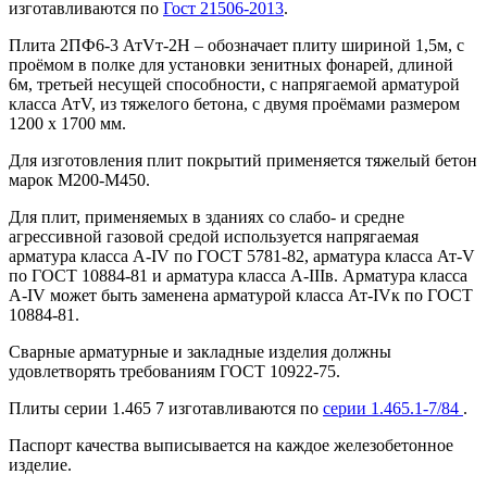
изготавливаются по
Гост 21506-2013
.
Плита 2ПФ6-3 АтVт-2Н – обозначает плиту шириной 1,5м, с
проёмом в полке для установки зенитных фонарей, длиной
6м, третьей несущей способности, с напрягаемой арматурой
класса АтV, из тяжелого бетона, с двумя проёмами размером
1200 х 1700 мм.
Для изготовления плит покрытий применяется тяжелый бетон
марок М200-М450.
Для плит, применяемых в зданиях со слабо- и средне
агрессивной газовой средой используется напрягаемая
арматура класса А-IV по ГОСТ 5781-82, арматура класса Ат-V
по ГОСТ 10884-81 и арматура класса А-IIIв. Арматура класса
А-IV может быть заменена арматурой класса Ат-IVк по ГОСТ
10884-81.
Сварные арматурные и закладные изделия должны
удовлетворять требованиям ГОСТ 10922-75.
Плиты серии 1.465 7 изготавливаются по
серии 1.465.1-7/84
.
Паспорт качества выписывается на каждое железобетонное
изделие.